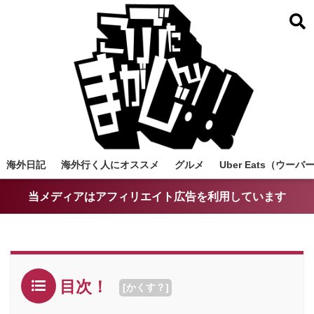
海外日記
海外行く人にオススメ
グルメ
Uber Eats（ウ
当メディアはアフィリエイト広告を利用しています
目次！
[
かくす？
]